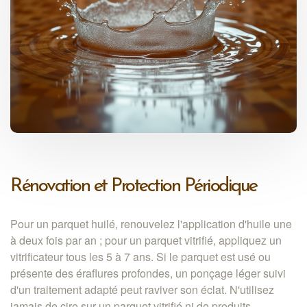
Rénovation et Protection Périodique
Pour un parquet huilé, renouvelez l'application d'huile une
à deux fois par an ; pour un parquet vitrifié, appliquez un
vitrificateur tous les 5 à 7 ans. Si le parquet est usé ou
présente des éraflures profondes, un ponçage léger suivi
d'un traitement adapté peut raviver son éclat. N'utilisez
jamais de cire sur un parquet vitrifié ni de produits