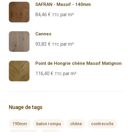
SAFRAN - Massif - 140mm
84,46
€
par m²
TTC
Cannes
93,82
€
par m²
TTC
Point de Hongrie chêne Massif Matignon
116,40
€
par m²
TTC
Nuage de tags
190mm
baton rompu
chêne
contrecolle