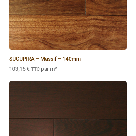
SUCUPIRA – Massif – 140mm
103,15
€
par m²
TTC