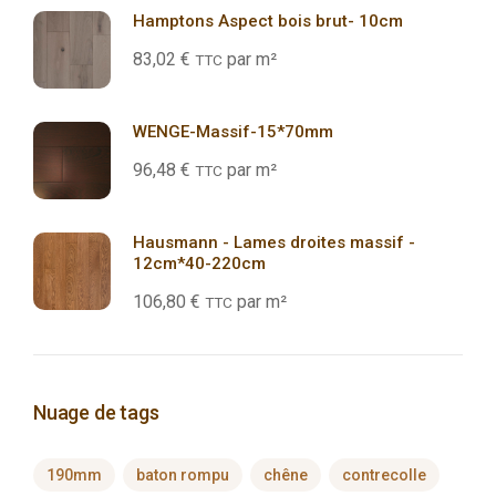
Hamptons Aspect bois brut- 10cm
83,02
€
par m²
TTC
WENGE-Massif-15*70mm
96,48
€
par m²
TTC
Hausmann - Lames droites massif -
12cm*40-220cm
106,80
€
par m²
TTC
Nuage de tags
190mm
baton rompu
chêne
contrecolle