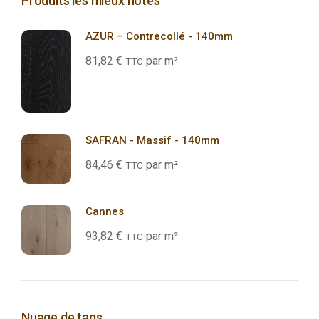
Produits les mieux notés
AZUR – Contrecollé - 140mm
81,82
€
par m²
TTC
SAFRAN - Massif - 140mm
84,46
€
par m²
TTC
Cannes
93,82
€
par m²
TTC
Nuage de tags