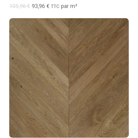
105,96
€
93,96
€
par m²
TTC