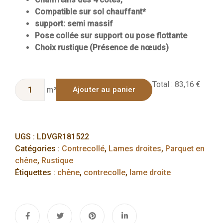
Compatible sur sol chauffant*
support: semi massif
Pose collée sur support ou pose flottante
Choix rustique (Présence de nœuds)
Total :
83,16 €
m²
Ajouter au panier
UGS :
LDVGR181522
Catégories :
Contrecollé
,
Lames droites
,
Parquet en
chêne
,
Rustique
Étiquettes :
chêne
,
contrecolle
,
lame droite