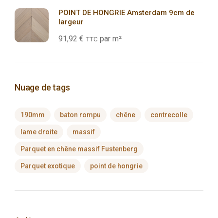
POINT DE HONGRIE Amsterdam 9cm de
largeur
91,92
€
par m²
TTC
Nuage de tags
190mm
baton rompu
chêne
contrecolle
lame droite
massif
Parquet en chêne massif Fustenberg
Parquet exotique
point de hongrie