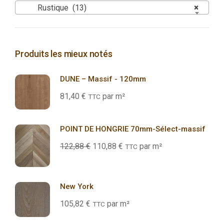
Rustique (13)
×
Produits les mieux notés
DUNE – Massif - 120mm
81,40
€
par m²
TTC
POINT DE HONGRIE 70mm-Sélect-massif
122,88
€
110,88
€
par m²
TTC
New York
105,82
€
par m²
TTC