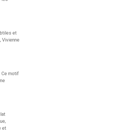
btiles et
, Vivienne
. Ce motif
nne
lat
ue,
 et