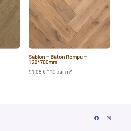
Sablon – Bâton Rompu –
120*700mm
91,08
€
par m²
TTC