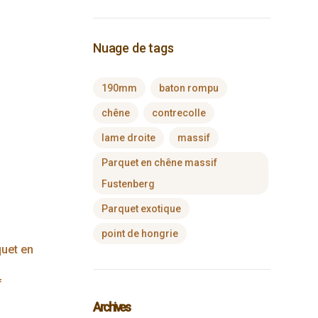
Nuage de tags
190mm
baton rompu
chêne
contrecolle
lame droite
massif
Parquet en chêne massif
Fustenberg
Parquet exotique
point de hongrie
uet en
f
Archives