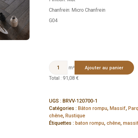
Chanfrein: Micro Chanfrein
G04
m²
Ajouter au panier
Total :
91,08 €
UGS :
BRVV-120700-1
Catégories :
Bâton rompu
,
Massif
,
Parq
chêne
,
Rustique
Étiquettes :
baton rompu
,
chêne
,
massi