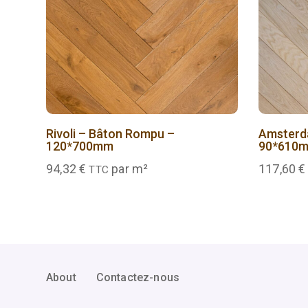
Rivoli – Bâton Rompu –
Amsterda
120*700mm
90*610
94,32
€
par m²
117,60
€
TTC
About
Contactez-nous