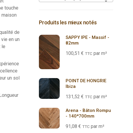
et
ne touche
e maison
Produits les mieux notés
qualité de
SAPPY IPE - Massif -
 vie en un
82mm
 le
100,51
€
par m²
TTC
xpérience
xcellence
ieur un sol
POINT DE HONGRIE
Ibiza
ongueur
131,52
€
par m²
TTC
Arena - Bâton Rompu
- 140*700mm
91,08
€
par m²
TTC