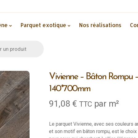
êne
Parquet exotique
Nos réalisations
Co
Vivienne – Bâton Rompu 
140*700mm
91,08
€
par m²
TTC
Le parquet Vivienne, avec ses couleurs 
et son motif en bâton rompu, est le choix 