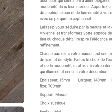
pour ceux qui cherchent à allier élégance 
modernité dans leur intérieur. Apportez u
de sophistication et de luminosité à votr
avec ce parquet exceptionnel.
Laissez-vous séduire par la beauté et la 
Vivienne, et transformez votre espace de
lieu où chaque détail respire l’élégance et
raffinement.
Chaque pas dans votre maison est une e
de luxe et de style. Faites le choix de l’e
et de la modernité, et offrez à votre intér
qui illumine et enrichit votre décoration.
Epaisseur: 15mm Largeur: 140mm L
fixe: 700mm
Support: Massif
Choix: rustique
Finition: Mat