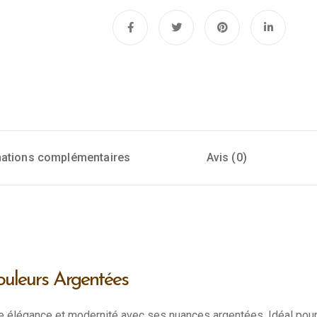
mations complémentaires
Avis (0)
uleurs Argentées
ie élégance et modernité avec ses nuances argentées. Idéal pour